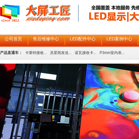
公司首页
售后维修中心
LED配件中心
LED案例中心
产品直通车：
卡莱特接收...
灵星雨发送...
诺瓦接收卡...
P3mm室内表...