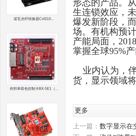
形态的产品。从
生连锁效应，未
诺瓦光纤转换器Cvt310...
爆发新阶段，而
场。有机构预
产能局面，20
掌握全球95%
业内认为，伴
货，显示领域
仰邦单双色控制卡BX-5E1（...
更多
上一篇：
数字显示在