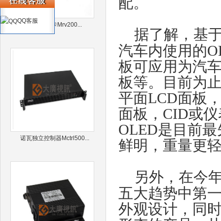
配。
QQ客服
诺瓦接收卡Mrv200...
据了解，基于
汽车内使用的O
板可应用为汽车
板等。目前为
平面LCD面板
面板，CID或
OLED是目前
诺瓦独立控制器Mctrl500...
鲜明，重量更
另外，在今年
五大趋势中第一
外观设计，同