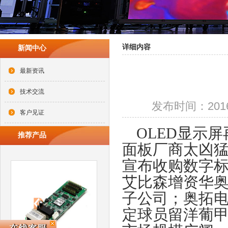
详细内容
新闻中心
最新资讯
技术交流
发布时间：2016-0
客户见证
OLED显示
推荐产品
面板厂商太凶
宣布收购数字标牌
艾比森增资华奥
子公司；奥拓
定球员留洋葡