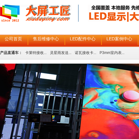
公司首页
售后维修中心
LED配件中心
LED案例中心
产品直通车：
卡莱特接收...
灵星雨发送...
诺瓦接收卡...
P3mm室内表...