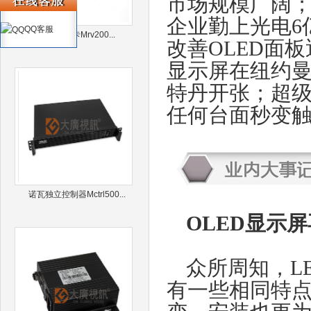
市场规模广阔；
企业勤上光电6
QQ客服
诺瓦接收卡Mrv200...
改善OLED面板
显示屏在纽约曼
特丹开张；超级高
任何台面秒变
诺瓦独立控制器Mctrl500...
OLED显示
众所周知，L
有一些相同特点