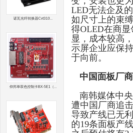
变，安装也更
LED无法企及
如尺寸上的束
诺瓦光纤转换器Cvt310...
得OLED在商
显，成本较高，
示屏企业应保
于向前。
中国面板厂商
仰邦单双色控制卡BX-5E1（...
南韩媒体中央
遭中国厂商追
导致产线已无利可图
的19条面板产