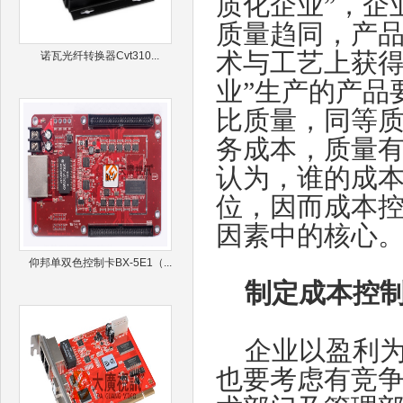
质化企业”，企
质量趋同，产
术与工艺上获得
诺瓦光纤转换器Cvt310...
业”生产的产品
比质量，同等
务成本，质量
认为，谁的成
位，因而成本控
因素中的核心
仰邦单双色控制卡BX-5E1（...
制定成本控制
企业以盈利为
也要考虑有竞