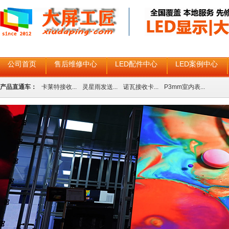
公司首页
售后维修中心
LED配件中心
LED案例中心
产品直通车：
卡莱特接收...
灵星雨发送...
诺瓦接收卡...
P3mm室内表...