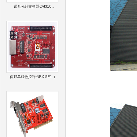
诺瓦光纤转换器Cvt310...
仰邦单双色控制卡BX-5E1（...