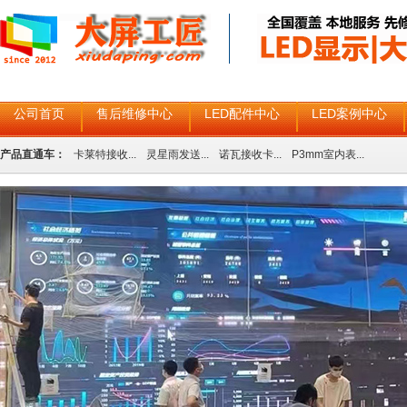
公司首页
售后维修中心
LED配件中心
LED案例中心
产品直通车：
卡莱特接收...
灵星雨发送...
诺瓦接收卡...
P3mm室内表...