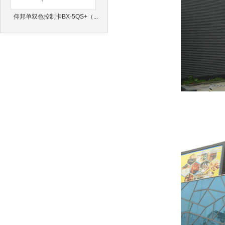
仰邦单双色控制卡BX-5QS+（...