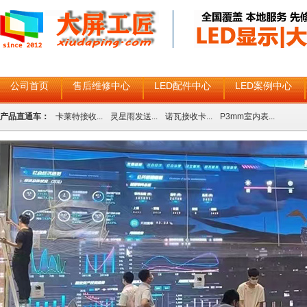
公司首页
售后维修中心
LED配件中心
LED案例中心
产品直通车：
卡莱特接收...
灵星雨发送...
诺瓦接收卡...
P3mm室内表...