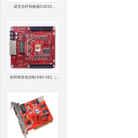
诺瓦光纤转换器Cvt310...
仰邦单双色控制卡BX-5E1（...